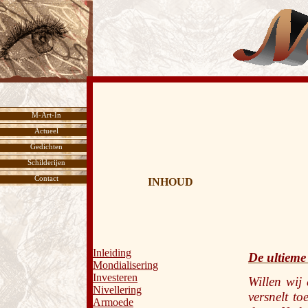
M-Art-In
Actueel
Gedichten
Schilderijen
Contact
INHOUD
Inleiding
De ultieme
Mondialisering
Investeren
Willen wij
Nivellering
versnelt t
Armoede