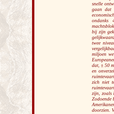
snelle ontw
gaan dat h
economisch
ondanks 4
machtsblokk
bij zijn g
gelijkwaar
twee nivea
vergelijkba
miljoen we
Europeanen
dat, ± 50 
en onverzek
ruimtevaart
zich niet 
ruimtevaar
zijn, zoals
Zodoende bl
Amerikanen
doorzien. V