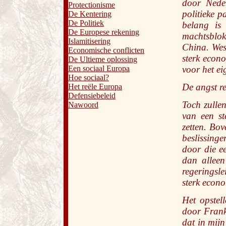
door Neder
Protectionisme
politieke p
De Kentering
De Politiek
belang is
De Europese rekening
machtsblok
Islamitisering
China. Wes
Economische conflicten
sterk econ
De Ultieme oplossing
Een sociaal Europa
voor het ei
Hoe sociaal?
De angst re
Het reële Europa
Defensiebeleid
Toch zulle
Nawoord
van een st
zetten. Bov
beslissing
door die e
dan allee
regeringsl
sterk econo
Het opstel
door Frank
dat in mij