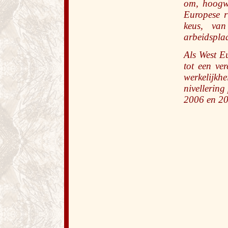
om, hoogwa
Europese r
keus, van
arbeidsplaa
Als West Eu
tot een ve
werkelijkh
nivellering
2006 en 20