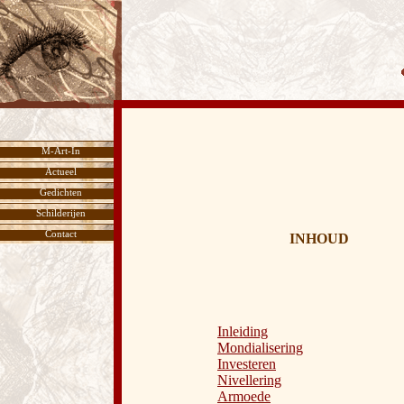
M-Art-In
Actueel
Gedichten
Schilderijen
Contact
INHOUD
Inleiding
Mondialisering
Investeren
Nivellering
Armoede