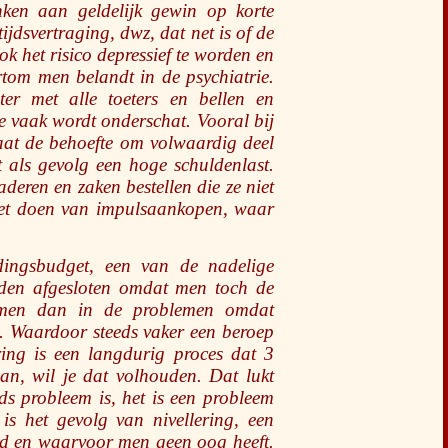
ken aan geldelijk gewin op korte
jdsvertraging, dwz, dat net is of de
k het risico depressief te worden en
rtom men belandt in de psychiatrie.
er met alle toeters en bellen en
e vaak wordt onderschat. Vooral bij
taat de behoefte om volwaardig deel
als gevolg een hoge schuldenlast.
deren en zaken bestellen die ze niet
het doen van impulsaankopen, waar
dingsbudget, een van de nadelige
den afgesloten omdat men toch de
komen dan in de problemen omdat
. Waardoor steeds vaker een beroep
ng is een langdurig proces dat 3
an, wil je dat volhouden. Dat lukt
s probleem is, het is een probleem
is het gevolg van nivellering, een
eld en waarvoor men geen oog heeft.