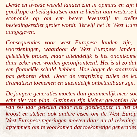
Derde en tweede wereld landen zijn in opmars en zijn 
goedkope arbeidsplaatsen aan te bieden aan westerse
economie op om een betere levensstijl te creër
bestedingkrediet groter wordt. Terwijl het in West Eur
aangegeven.
Consequenties voor west Europese landen zijn,
voorzieningen, waardoor de West Europese lande
geleidelijk proces, maar uiteindelijk is het onontkome
daar zeker mee worden geconfronteerd. Het is al zo da
een financiële schuld hebben. Hoe hoger de staatssc
pas geboren kind. Door de vergrijzing zullen de ko
dramatisch toenemen en uiteindelijk onbetaalbaar zijn.
De jongere generaties moeten dan gezamenlijk meer soci
echt niet van plan. Gezinnen zijn kleiner geworden (be
van 60 jaar geleden maar niet goedkopper in het 
kroost en stellen ook andere eisen om de West Europ
West Europese regeringen moeten daar nu al rekening
afstemmen om te voorkomen dat toekomstige generaties 