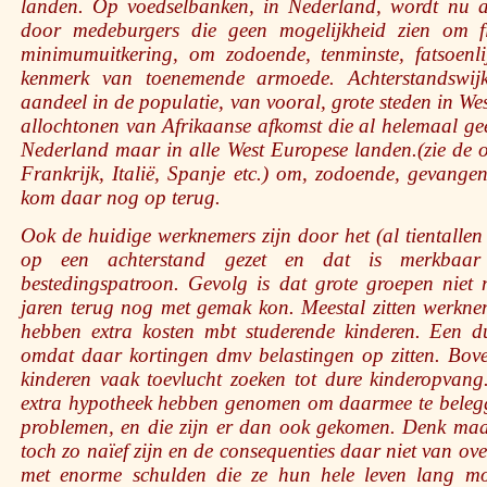
landen. Op voedselbanken, in Nederland, wordt nu a
door medeburgers die geen mogelijkheid zien om f
minimumuitkering, om zodoende, tenminste, fatsoenli
kenmerk van toenemende armoede. Achterstandswij
aandeel in de populatie, van vooral, grote steden in We
allochtonen van Afrikaanse afkomst die al helemaal gee
Nederland maar in alle West Europese landen.(zie de on
Frankrijk, Italië, Spanje etc.) om, zodoende, gevangen
kom daar nog op terug.
Ook de huidige werknemers zijn door het (al tientallen
op een achterstand gezet en dat is merkbaar
bestedingspatroon. Gevolg is dat grote groepen niet
jaren terug nog met gemak kon. Meestal zitten werkne
hebben extra kosten mbt studerende kinderen. Een d
omdat daar kortingen dmv belastingen op zitten. Bov
kinderen vaak toevlucht zoeken tot dure kinderopvan
extra hypotheek hebben genomen om daarmee te belegg
problemen, en die zijn er dan ook gekomen. Denk m
toch zo naïef zijn en de consequenties daar niet van o
met enorme schulden die ze hun hele leven lang moe