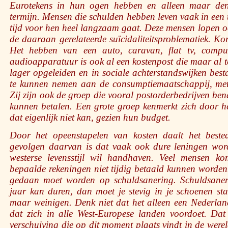
Eurotekens in hun ogen hebben en alleen maar den
termijn. Mensen die schulden hebben leven vaak in een ti
tijd voor hen heel langzaam gaat. Deze mensen lopen oo
de daaraan gerelateerde suïcidaliteitsproblematiek. Ko
Het hebben van een auto, caravan, flat tv, comput
audioapparatuur is ook al een kostenpost die maar al t
lager opgeleiden en in sociale achterstandswijken bes
te kunnen nemen aan de consumptiemaatschappij, met 
Zij zijn ook de groep die vooral postorderbedrijven bena
kunnen betalen. Een grote groep kenmerkt zich door 
dat eigenlijk niet kan, gezien hun budget.
Door het opeenstapelen van kosten daalt het beste
gevolgen daarvan is dat vaak ook dure leningen wor
westerse levensstijl wil handhaven. Veel mensen 
bepaalde rekeningen niet tijdig betaald kunnen worden
gedaan moet worden op schuldsanering. Schuldsaneri
jaar kan duren, dan moet je stevig in je schoenen sta
maar weinigen. Denk niet dat het alleen een Nederland
dat zich in alle West-Europese landen voordoet. Dat 
verschuiving die op dit moment plaats vindt in de wer