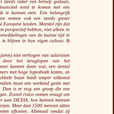
l steeds vaker een beroep gedaan,
inancieel rond te komen met een
jk te kunnen eten. Een belangrijk
ken nemen ook een steeds groter
st Europese landen. Meestal zijn dat
n perspectief hebben, niet alleen in
twikkelingen van de laatste tijd in
 te blijven in hun eigen cultuur. Ik
 jaren) niet verhogen van salarissen
 door het teruglopen van het
 meer kunnen doen wat, een tiental
mers met hoge hypotheek lasten, en
ubbele baan biedt amper uitkomst
endien moet een werkend gezin met
g. Dan is er nog een groep die een
en. Zoveel risico nemen vraagt om
aar aan DEXIA, hoe kunnen mensen
verzien. Meer dan 1500 mensen zitten
ten aflossen. Allemaal omdat zij